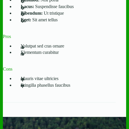
Lacus:
Suspendisse faucibus
Bibendum:
Ut tristique
Eget:
Sit amet tellus
Pros
Volutpat sed cras ornare
Elementum curabitur
Cons
Mauris vitae ultricies
Fringilla phasellus faucibus