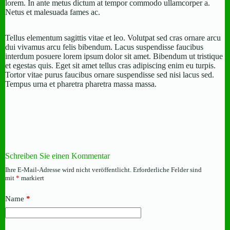
lorem. In ante metus dictum at tempor commodo ullamcorper a.
Netus et malesuada fames ac.
Tellus elementum sagittis vitae et leo. Volutpat sed cras ornare arcu
dui vivamus arcu felis bibendum. Lacus suspendisse faucibus
interdum posuere lorem ipsum dolor sit amet. Bibendum ut tristique
et egestas quis. Eget sit amet tellus cras adipiscing enim eu turpis.
Tortor vitae purus faucibus ornare suspendisse sed nisi lacus sed.
Tempus urna et pharetra pharetra massa massa.
Schreiben Sie einen Kommentar
Ihre E-Mail-Adresse wird nicht veröffentlicht.
Erforderliche Felder sind
mit
*
markiert
Name
*