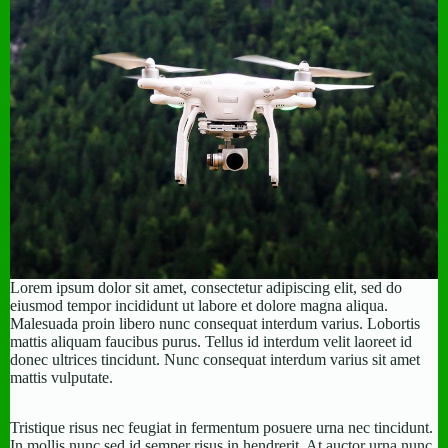
Lorem ipsum dolor sit amet, consectetur adipiscing elit, sed do
eiusmod tempor incididunt ut labore et dolore magna aliqua.
Malesuada proin libero nunc consequat interdum varius. Lobortis
mattis aliquam faucibus purus. Tellus id interdum velit laoreet id
donec ultrices tincidunt. Nunc consequat interdum varius sit amet
mattis vulputate.
Tristique risus nec feugiat in fermentum posuere urna nec tincidunt.
In mollis nunc sed id semper risus in hendrerit. At auctor urna nunc