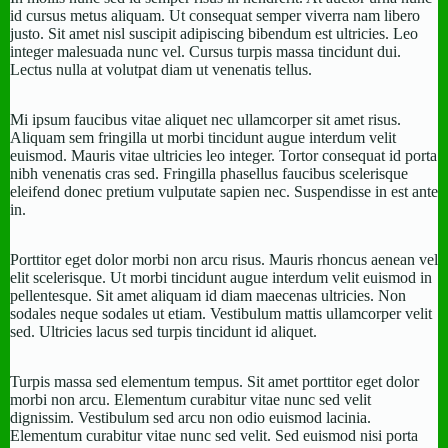
id cursus metus aliquam. Ut consequat semper viverra nam libero
justo. Sit amet nisl suscipit adipiscing bibendum est ultricies. Leo
integer malesuada nunc vel. Cursus turpis massa tincidunt dui.
Lectus nulla at volutpat diam ut venenatis tellus.
Mi ipsum faucibus vitae aliquet nec ullamcorper sit amet risus.
Aliquam sem fringilla ut morbi tincidunt augue interdum velit
euismod. Mauris vitae ultricies leo integer. Tortor consequat id porta
nibh venenatis cras sed. Fringilla phasellus faucibus scelerisque
eleifend donec pretium vulputate sapien nec. Suspendisse in est ante
in.
Porttitor eget dolor morbi non arcu risus. Mauris rhoncus aenean vel
elit scelerisque. Ut morbi tincidunt augue interdum velit euismod in
pellentesque. Sit amet aliquam id diam maecenas ultricies. Non
sodales neque sodales ut etiam. Vestibulum mattis ullamcorper velit
sed. Ultricies lacus sed turpis tincidunt id aliquet.
Turpis massa sed elementum tempus. Sit amet porttitor eget dolor
morbi non arcu. Elementum curabitur vitae nunc sed velit
dignissim. Vestibulum sed arcu non odio euismod lacinia.
Elementum curabitur vitae nunc sed velit. Sed euismod nisi porta